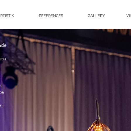
RTISTIK
REFERENCES
GALLERY
VI
nde
gen
is
ce
rt