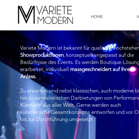
HOME
A
Variete Modern ist bekannt für qualitativ hochstehe
Showproduktionen
, konzeptuell angepasst auf die
Bedürfnisse des Events. Es werden Boutique-Lösun
erarbeitet, individuell
massgeschneidert auf Ihren
Anlass.
Zu erwarten sind nebst klassischen, auch moderne b
hin zu surrealistischen Darbietungen von Performan
Künstlern aus aller Welt.
Gerne werden auch
künstlerische Gesamtkonzepte entworfen und vor O
bis zur Durchführung umgesetzt.